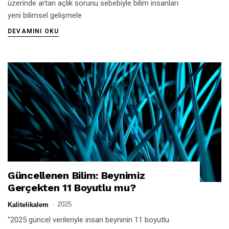
üzerinde artan açlık sorunu sebebiyle bilim insanları
yeni bilimsel gelişmele
DEVAMINI OKU
Güncellenen Bilim: Beynimiz
GÜNCELLENEN BILIM: BEYNIMIZ GERÇEKTEN 11 BOYUTLU MU?
Gerçekten 11 Boyutlu mu?
2025
Kalitelikalem
"2025 güncel verileriyle insan beyninin 11 boyutlu