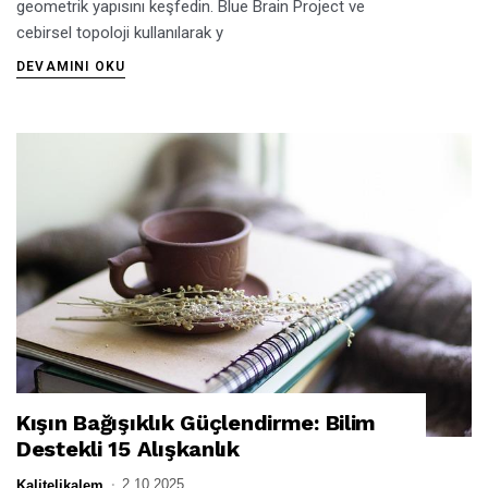
geometrik yapısını keşfedin. Blue Brain Project ve
cebirsel topoloji kullanılarak y
DEVAMINI OKU
Kışın Bağışıklık Güçlendirme: Bilim
KIŞIN BAĞIŞIKLIK GÜÇLENDIRME: BILIM DESTEKLI 15 ALIŞKANLIK
Destekli 15 Alışkanlık
2.10.2025
Kalitelikalem