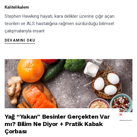
Kalitelikalem
Stephen Hawking hayatı, kara delikler üzerine çığır açan
teorileri ve ALS hastalığına rağmen sürdürdüğü bilimsel
çalışmalarıyla insanl
DEVAMINI OKU
Yağ “Yakan” Besinler Gerçekten Var
YAĞ “YAKAN” BESINLER GERÇEKTEN VAR MI? BILIM NE DIYOR + PRATIK
KABAK ÇORBASI
mı? Bilim Ne Diyor + Pratik Kabak
Çorbası