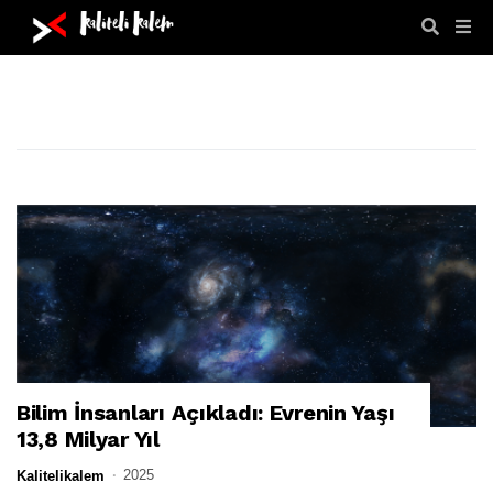
Bilim İnsanları Açıkladı: Evrenin Yaşı
BILIM İNSANLARI AÇIKLADI: EVRENIN YAŞI 13,8 MILYAR YIL
13,8 Milyar Yıl
2025
Kalitelikalem