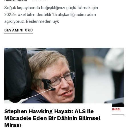
Soğuk kış aylarında bağışıklığınızı güçlü tutmak için
2025’e özel bilim destekli 15 alışkanlığı adım adım
açıklıyoruz. Beslenmeden uyk
DEVAMINI OKU
Stephen Hawking Hayatı: ALS ile
STEPHEN HAWKING HAYATI: ALS ILE MÜCADELE EDEN BIR DÂHININ BILIMSEL
MIRASI
Mücadele Eden Bir Dâhinin Bilimsel
Mirası