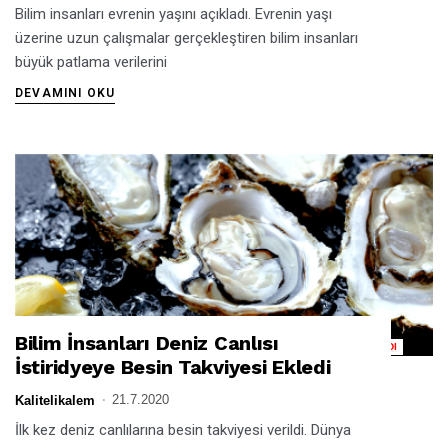
Bilim insanları evrenin yaşını açıkladı. Evrenin yaşı
üzerine uzun çalışmalar gerçekleştiren bilim insanları
büyük patlama verilerini
DEVAMINI OKU
Bilim İnsanları Deniz Canlısı
BILIM İNSANLARI DENIZ CANLISI İSTIRIDYEYE BESIN TAKVIYESI EKLEDI
İstiridyeye Besin Takviyesi Ekledi
21.7.2020
Kalitelikalem
İlk kez deniz canlılarına besin takviyesi verildi. Dünya