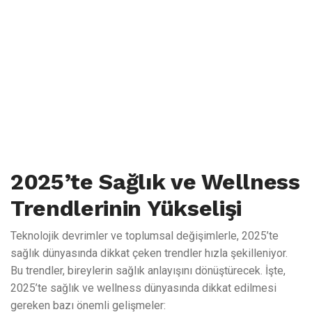
çığır açan yeni trendleri beraberinde getiriyor. 2025’te sağlık, sadece
fiziksel değil, zihinsel ve duygusal iyilik hallerini de kapsayan geniş bir
kavram olacak. Peki, 2025’te hangi sağlık trendleri öne çıkacak ve
yaşam tarzlarımızda nasıl büyük değişiklikler olacak? İşte bu yazıda,
2025’te bizi bekleyen sağlık ve wellness trendlerine dair önemli
bilgiler bulacaksınız.
2025’te Sağlık ve Wellness
Trendlerinin Yükselişi
Teknolojik devrimler ve toplumsal değişimlerle, 2025’te
sağlık dünyasında dikkat çeken trendler hızla şekilleniyor.
Bu trendler, bireylerin sağlık anlayışını dönüştürecek. İşte,
2025’te sağlık ve wellness dünyasında dikkat edilmesi
gereken bazı önemli gelişmeler: