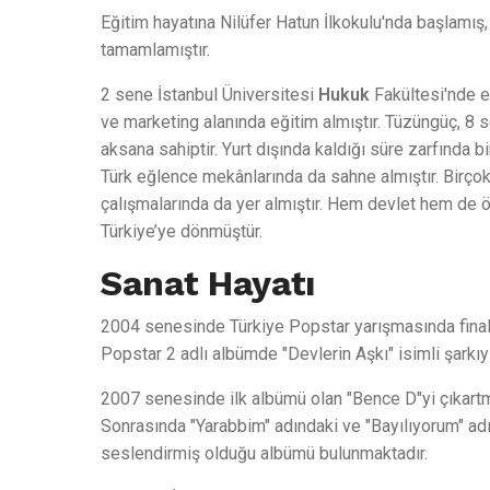
Eğitim hayatına Nilüfer Hatun İlkokulu'nda başlamış,
tamamlamıştır.
2 sene İstanbul Üniversitesi
Hukuk
Fakültesi'nde e
ve marketing alanında eğitim almıştır. Tüzüngüç, 8 se
aksana sahiptir. Yurt dışında kaldığı süre zarfında b
Türk eğlence mekânlarında da sahne almıştır. Birçok
çalışmalarında da yer almıştır. Hem devlet hem de 
Türkiye’ye dönmüştür.
Sanat Hayatı
2004 senesinde Türkiye Popstar yarışmasında finale
Popstar 2 adlı albümde "Devlerin Aşkı" isimli şarkıyı
2007 senesinde ilk albümü olan "Bence D"yi çıkartmış,
Sonrasında "Yarabbim" adındaki ve "Bayılıyorum" adın
seslendirmiş olduğu albümü bulunmaktadır.