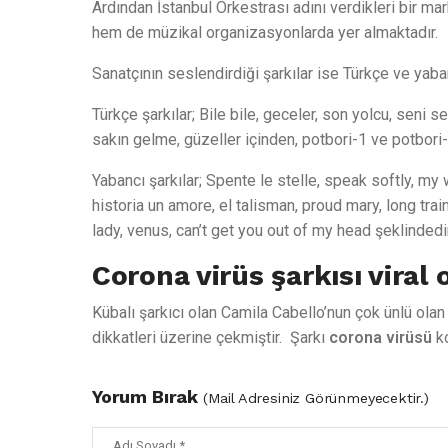
Ardından İstanbul Orkestrası adını verdikleri bir ma
hem de müzikal organizasyonlarda yer almaktadır.
Sanatçının seslendirdiği şarkılar ise Türkçe ve yaban
Türkçe şarkılar; Bile bile, geceler, son yolcu, seni 
sakın gelme, güzeller içinden, potbori-1 ve potbori-
Yabancı şarkılar; Spente le stelle, speak softly, m
historia un amore, el talisman, proud mary, long tra
lady, venus, can’t get you out of my head şeklindedir
Corona virüs şarkısı viral 
Kübalı şarkıcı olan Camila Cabello’nun çok ünlü ola
dikkatleri üzerine çekmiştir. Şarkı
corona virüsü
k
Yorum Bırak
(Mail Adresiniz Görünmeyecektir.)