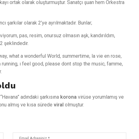
rkayı ortak olarak oluşturmuştur. Sanatçı şuan hem Orkestra
cı şarkılar olarak 2’ye ayrılmaktadır. Bunlar;
seviyorum, pas, resim, onursuz olmasın aşk, kandırıldım,
2 şeklindedir.
y way, what a wonderful World, summertime, la vie en rose,
in running, ı feel good, please dont stop the music, famme,
.
oldu
n “Havana” adındaki şarkısına
korona
virüse yorumlamış ve
onu almış ve kısa sürede
viral
olmuştur.