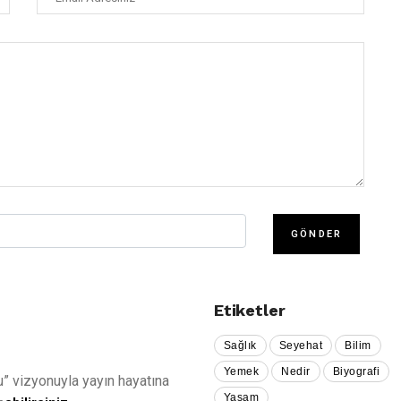
Etiketler
Sağlık
Seyehat
Bilim
Yemek
Nedir
Biyografi
u” vizyonuyla yayın hayatına
Yaşam