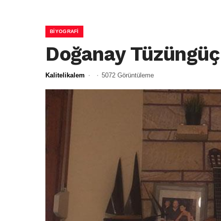
BİYOGRAFİ
Doğanay Tüzüngüç 
Kalitelikalem
5072 Görüntüleme